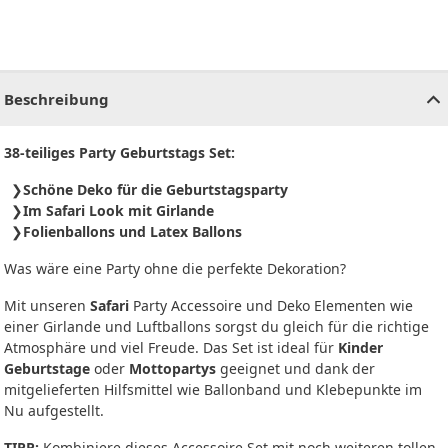
CHF
0.00
CHF
0.00
CHF
0.00
CHF
0.00
CHF
0.00
CH
Beschreibung
38-teiliges Party Geburtstags Set:
Schöne Deko für die Geburtstagsparty
Im Safari Look mit Girlande
Folienballons und Latex Ballons
Was wäre eine Party ohne die perfekte Dekoration?
Mit unseren
Safari
Party Accessoire und Deko Elementen wie
einer Girlande und Luftballons sorgst du gleich für die richtige
Atmosphäre und viel Freude. Das Set ist ideal für
Kinder
Geburtstage
oder
Mottopartys
geeignet und dank der
mitgelieferten Hilfsmittel wie Ballonband und Klebepunkte im
Nu aufgestellt.
TIPP:
Kombiniere dieses Accessoire Set mit noch weiteren tollen