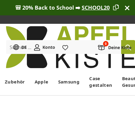
🎒 20% Back to School ➡️
SCHOOL20
Suchen ...
DE
Konto
Merkliste
Deine Kiste
Menü
Case
Beau
Zubehör
Apple
Samsung
gestalten
Gesu