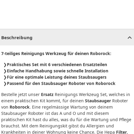
CHF
0.00
CHF
0.00
CHF
0.00
CHF
0.00
CHF
0.00
CH
Beschreibung
7-teiliges Reinigungs Werkzeug für deinen Roborock:
Praktisches Set mit 6 verschiedenen Ersatzteilen
Einfache Handhabung sowie schnelle Installation
Für eine optimale Leistung deines Staubsaugers
Passend für den Staubsauger Roboter von Roborock
Bestelle jetzt unser
Ersatz
Reinigungs Werkzeug Set, welches in
einem praktischen Kit kommt, für deinen
Staubsauger
Roboter
von
Roborock
. Eine regelmässige Wartung von deinem
Staubsauger Roboter ist das A und O und mit diesem
praktischen Kit hast du alles, was du für die Wartung und Pflege
brauchst. Mit dem Reinigungskit gibst du Allergien und
Krankheiten in deiner Wohnung keine Chance. Die Hepa
Filter
,