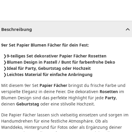
CHF
0.00
CHF
0.00
CHF
0.00
CHF
0.00
CHF
0.00
CH
Beschreibung
9er Set Papier Blumen Fächer für dein Fest:
9-teiliges Set dekorativer Papier Fächer Rosetten
Blumen Design in Pastell / Bunt für farbenfrohe Deko
Ideal für Party, Geburtstag oder Hochzeit
Leichtes Material für einfache Anbringung
Mit diesem 9er Set
Papier Fächer
bringst du frische Farbe und
verspielte Eleganz in deine Feier. Die dekorativen
Rosetten
im
Blumen Design sind das perfekte Highlight für jede
Party
,
deinen
Geburtstag
oder eine stilvolle Hochzeit.
Die Papier Fächer lassen sich vielseitig einsetzen und sorgen im
Handumdrehen für eine festliche Atmosphäre. Ob als
Wanddeko, Hintergrund für Fotos oder als Ergänzung deiner