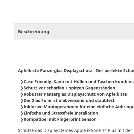
CHF
0.00
CHF
0.00
CHF
0.00
CHF
0.00
CHF
0.
Beschreibung
Apfelkiste Panzerglas Displayschutz - Der perfekte Sch
Case Friendly: Kann mit Hüllen und Taschen kombini
Schutz vor scharfen + spitzen Gegenständen
Robuster Panzerglas Displayschutz von Apfelkiste
Die Glas Folie ist ölabweisend und staubfest
Inklusive Montagerahmen für eine einfache Anbring
Einfache und Stressfreie Installation
Kompatibel mit Fingerprint Sensor
Schütze das Display Deines Apple iPhone 14 Plus mit de