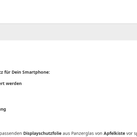
00
CHF
0.00
utz für Dein Smartphone:
ert werden
ung
r passenden
Displayschutzfolie
aus Panzerglas von
Apfelkiste
vor s