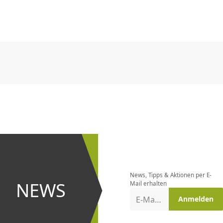
CHF
0.00
CHF
0.00
CHF
0.00
CHF
0.00
CHF
0.00
CH
CHF
0.00
CHF
0.00
CHF
0.00
CHF
0.00
CHF
0.00
CH
Newsletter
bestellen
News, Tipps & Aktionen per E-
und bei
NEWS
Mail erhalten
Aktionen
E-Mail-Adresse
Anmelden
erster