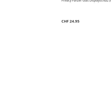
Privacy Panzer Glas Displayschut
CHF
24.95