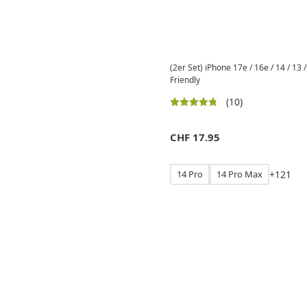
(2er Set) iPhone 17e / 16e / 14 / 13
Friendly
(10)
CHF
17.95
14 Pro
14 Pro Max
+
1
2
1