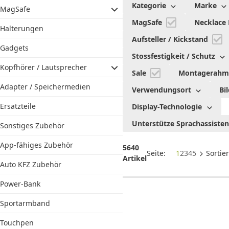
Kategorie
Marke
MagSafe
Zubehör
MagSafe
Necklace
Halterungen
Aufsteller / Kickstand
Gadgets
Stossfestigkeit / Schutz
Kopfhörer / Lautsprecher
Sale
Montagerah
Adapter / Speichermedien
Verwendungsort
Bi
Ersatzteile
Display-Technologie
Unterstütze Sprachassiste
Sonstiges Zubehör
App-fähiges Zubehör
5640
Seite:
1
2
3
4
5
Sortie
Artikel
Auto KFZ Zubehör
Power-Bank
Sportarmband
Touchpen