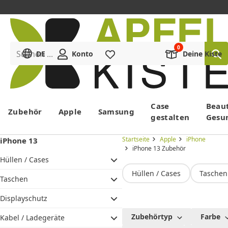
Suchen ...
DE
Konto
Merkliste
Deine Kiste
Menü
Case
Beau
Zubehör
Apple
Samsung
gestalten
Gesu
Startseite
Apple
iPhone
iPhone 13
iPhone 13 Zubehör
Hüllen / Cases
Hüllen / Cases
Taschen
Taschen
Displayschutz
iPhone
Zubehörtyp
Farbe
Kabel / Ladegeräte
13