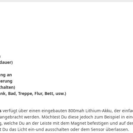
n
dauer)
ung an
terung
thalten)
nk, Bad, Treppe, Flur, Bett, usw.)
s
verfügt über einen eingebauten 800mah Lithium-Akku, der einf
 angebracht werden. Möchtest Du diese jedoch zum Beispiel in ei
ng, welche Du an der Leiste mit dem Magnet befestigen und auf de
t Du das Licht ein-und ausschalten oder dem Sensor überlassen.