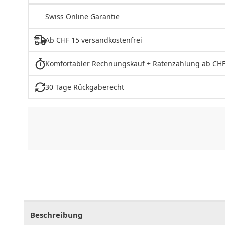
Swiss Online Garantie
Ab CHF 15 versandkostenfrei
Komfortabler Rechnungskauf + Ratenzahlung ab CHF
30 Tage Rückgaberecht
CHF
0.00
CHF
0.00
CHF
0.00
CHF
0.00
CHF
0.
Beschreibung