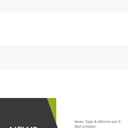
CHF
0.00
CHF
0.00
CHF
0.00
CHF
0.00
CHF
0.00
CH
CHF
0.00
CHF
0.00
CHF
0.00
CHF
0.00
CHF
0.00
CH
Newsletter
bestellen
News, Tipps & Aktionen per E-
und bei
Mail erhalten