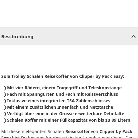
CHF
0.00
CHF
0.00
CHF
0.00
CHF
0.00
CHF
0.00
CH
Beschreibung
Sola Trolley Schalen Reisekoffer von Clipper by Pack Easy:
Mit vier Rädern, einem Tragegriff und Teleskopstange
Fach mit Spanngurten und Fach mit Reissverschluss
Inklusive eines integrierten TSA Zahlenschlosses
Mit einem zusätzlichen Innenfach und Netztasche
Verfügt über eine in der Grösse erweiterbare Dehnfalte
Schalen Koffer mit einer Füllkapazität von bis zu 89 Litern
Mit diesem eleganten Schalen
Reisekoffer
von
Clipper by Pack
Easy
bist Du bestens für den nächsten Urlaub ausgerüstet. Der