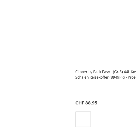
Clipper by Pack Easy - (Gr. S) 44L K
Schalen Reisekoffer (8949PR) - Pro
CHF
88.95