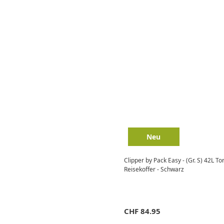
Neu
Clipper by Pack Easy - (Gr. S) 42L To
Reisekoffer - Schwarz
CHF
84.95