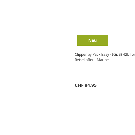
Neu
Clipper by Pack Easy - (Gr. S) 42L To
Reisekoffer - Marine
CHF
84.95