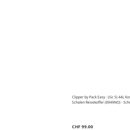
Clipper by Pack Easy - (Gr. S) 44L K
Schalen Reisekoffer (8949NO) - Sc
CHF
99.00