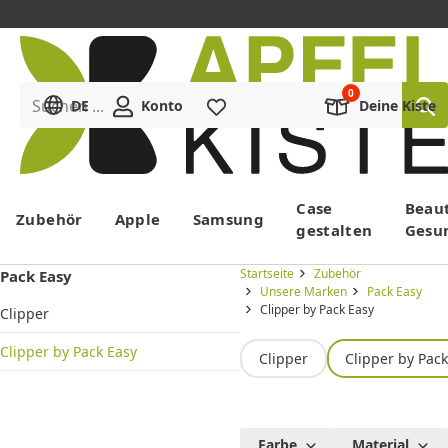
Suchen ...
DE
Konto
Merkliste
Deine Kiste
Menü
Case
Beau
Zubehör
Apple
Samsung
gestalten
Gesu
Startseite
Zubehör
Pack Easy
Unsere Marken
Pack Easy
Clipper by Pack Easy
Clipper
Clipper by Pack Easy
Clipper
Clipper by Pac
Clipper by
Farbe
Material