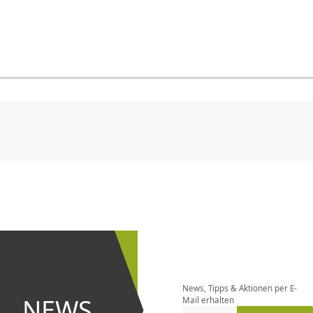
CHF
0.00
CHF
0.00
CHF
0.00
CHF
0.00
CHF
0.00
CH
Newsletter
bestellen
News, Tipps & Aktionen per E-
und bei
NEWS
Mail erhalten