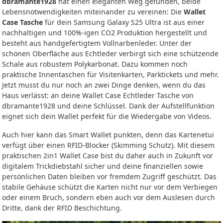
dbramante1928
hat einen eleganten Weg gefunden, beide
Lebensnotwendigkeiten miteinander zu vereinen: Die
Wallet
Case Tasche
für dein Samsung Galaxy S25 Ultra ist aus einer
nachhaltigen und 100%-igen CO2 Produktion hergestellt und
besteht aus handgefertigtem Vollnarbenleder. Unter der
schönen Oberfläche aus Echtleder verbirgt sich eine schützende
Schale aus robustem Polykarbonat. Dazu kommen noch
praktische Innentaschen für Visitenkarten, Parktickets und mehr.
Jetzt musst du nur noch an zwei Dinge denken, wenn du das
Haus verlässt: an deine Wallet Case Echtleder Tasche von
dbramante1928 und deine Schlüssel. Dank der Aufstellfunktion
eignet sich dein Wallet perfekt für die Wiedergabe von Videos.
Auch hier kann das Smart Wallet punkten, denn das Kartenetui
verfügt über einen RFID-Blocker (Skimming Schutz). Mit diesem
praktischen 2in1 Wallet Case bist du daher auch in Zukunft vor
digitalem Trickdiebstahl sicher und deine finanziellen sowie
persönlichen Daten bleiben vor fremdem Zugriff geschützt. Das
stabile Gehäuse schützt die Karten nicht nur vor dem Verbiegen
oder einem Bruch, sondern eben auch vor dem Auslesen durch
Dritte, dank der RFID Beschichtung.