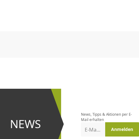
CHF
0.00
CHF
0.00
CHF
0.00
CHF
0.00
CHF
0.00
CH
CHF
0.00
CHF
0.00
CHF
0.00
CHF
0.00
CHF
0.00
CH
Newsletter
bestellen
News, Tipps & Aktionen per E-
und bei
NEWS
Mail erhalten
Aktionen
E-Mail-Adresse
Anmelden