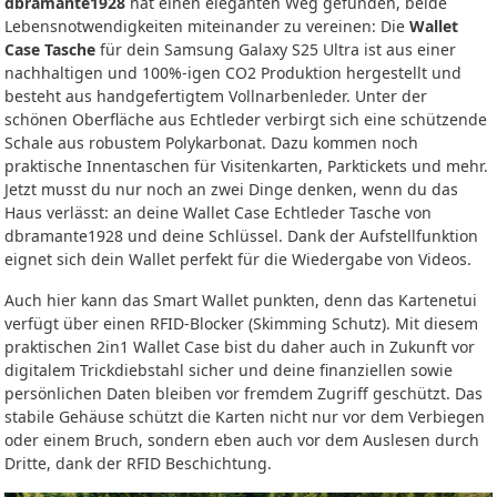
dbramante1928
hat einen eleganten Weg gefunden, beide
Lebensnotwendigkeiten miteinander zu vereinen: Die
Wallet
Case Tasche
für dein Samsung Galaxy S25 Ultra ist aus einer
nachhaltigen und 100%-igen CO2 Produktion hergestellt und
besteht aus handgefertigtem Vollnarbenleder. Unter der
schönen Oberfläche aus Echtleder verbirgt sich eine schützende
Schale aus robustem Polykarbonat. Dazu kommen noch
praktische Innentaschen für Visitenkarten, Parktickets und mehr.
Jetzt musst du nur noch an zwei Dinge denken, wenn du das
Haus verlässt: an deine Wallet Case Echtleder Tasche von
dbramante1928 und deine Schlüssel. Dank der Aufstellfunktion
eignet sich dein Wallet perfekt für die Wiedergabe von Videos.
Auch hier kann das Smart Wallet punkten, denn das Kartenetui
verfügt über einen RFID-Blocker (Skimming Schutz). Mit diesem
praktischen 2in1 Wallet Case bist du daher auch in Zukunft vor
digitalem Trickdiebstahl sicher und deine finanziellen sowie
persönlichen Daten bleiben vor fremdem Zugriff geschützt. Das
stabile Gehäuse schützt die Karten nicht nur vor dem Verbiegen
oder einem Bruch, sondern eben auch vor dem Auslesen durch
Dritte, dank der RFID Beschichtung.