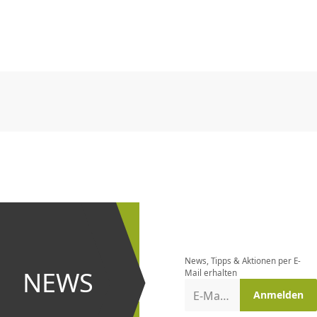
CHF
0.00
CHF
0.00
CHF
0.00
CHF
0.00
CHF
0.00
CH
CHF
0.00
CHF
0.00
CHF
0.00
CHF
0.00
CHF
0.00
CH
Newsletter
bestellen
News, Tipps & Aktionen per E-
und bei
NEWS
Mail erhalten
Aktionen
E-Mail-Adresse
Anmelden