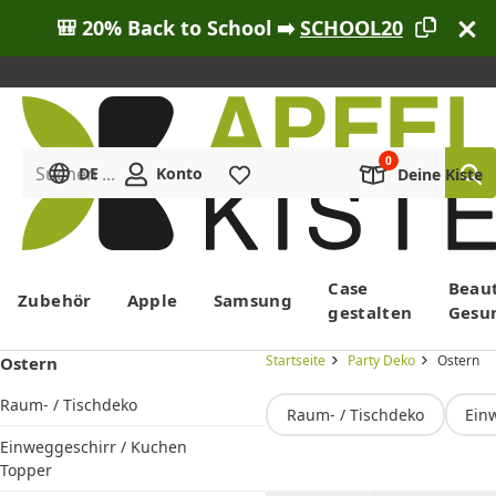
🎒 20% Back to School ➡️
SCHOOL20
Suchen ...
DE
Konto
Merkliste
Deine Kiste
Menü
Case
Beau
Zubehör
Apple
Samsung
gestalten
Gesu
Startseite
Party Deko
Ostern
Ostern
Raum- / Tischdeko
Raum- / Tischdeko
Ein
Einweggeschirr / Kuchen
Topper