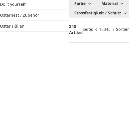
Osterdek
Farbe
Material
Do it yourself
mit
Stossfestigkeit / Schutz
Osternest / Zubehör
Osterhas
& Eiern
Oster Hüllen
240
Seite:
1
2
3
4
5
Sortie
Artikel