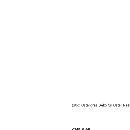
(30g) Ostergras Deko für Oster Nest
CHF
6.95