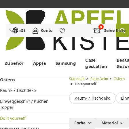
Suchen ...
DE
Konto
Merkliste
Deine Kiste
Menü
Case
Beau
Zubehör
Apple
Samsung
gestalten
Gesu
Startseite
Party Deko
Ostern
Ostern
Do it yourself
Raum- / Tischdeko
Raum- / Tischdeko
Ein
Einweggeschirr / Kuchen
Topper
Do it yourself
DIY
Farbe
Material