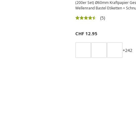
(200er Set) Ø60mm Kraftpapier Ge
Wellenrand Bastel Etiketten + Schnur
(5)
CHF
12.95
+
2
4
2