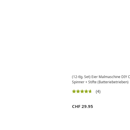
(12-tlg. Set) Eier Malmaschine DIY O
Spinner + Stifte (Batteriebetrieben)
(4)
CHF
29.95