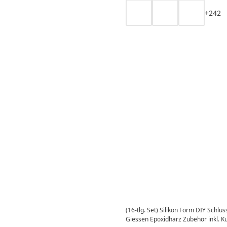
+
2
4
2
(16-tlg. Set) Silikon Form DIY Schl
Giessen Epoxidharz Zubehör inkl. K