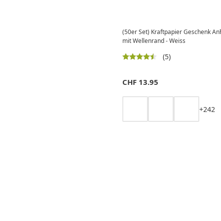
(50er Set) Kraftpapier Geschenk An
mit Wellenrand - Weiss
(5)
CHF
13.95
+
2
4
2