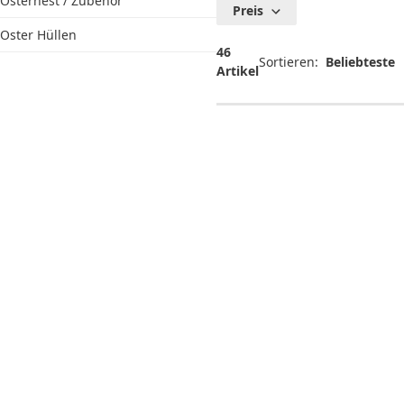
Ostergesc
Osternest / Zubehör
Preis
Bastel
Oster Hüllen
Zubehör
46
Sortieren:
Artikel