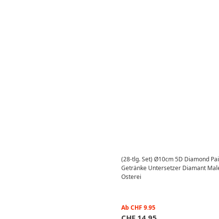
(28-tlg. Set) Ø10cm 5D Diamond Pai
Getränke Untersetzer Diamant Maler
Osterei
Ab
CHF
9.95
CHF
14.95