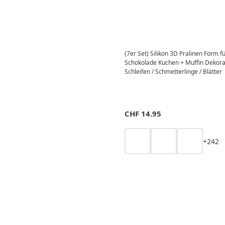
(7er Set) Silikon 3D Pralinen Form f
Schokolade Kuchen + Muffin Dekorat
Schleifen / Schmetterlinge / Blätter
CHF
14.95
+
2
4
2