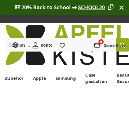
🎒 20% Back to School ➡️
SCHOOL20
Suchen ...
DE
Konto
Merkliste
Deine Kiste
Menü
Case
Beau
Zubehör
Apple
Samsung
gestalten
Gesu