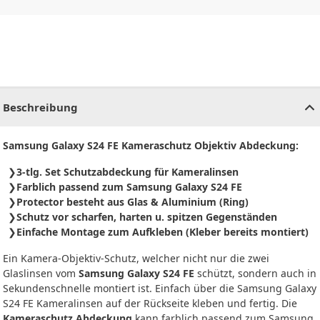
CHF
0.00
CHF
0.00
CHF
0.00
CHF
0.00
CHF
0.00
CH
Beschreibung
Samsung Galaxy S24 FE Kameraschutz Objektiv Abdeckung:
3-tlg. Set Schutzabdeckung für Kameralinsen
Farblich passend zum Samsung Galaxy S24 FE
Protector besteht aus Glas & Aluminium (Ring)
Schutz vor scharfen, harten u. spitzen Gegenständen
Einfache Montage zum Aufkleben (Kleber bereits montiert)
Ein Kamera-Objektiv-Schutz, welcher nicht nur die zwei
Glaslinsen vom
Samsung Galaxy S24 FE
schützt, sondern auch in
Sekundenschnelle montiert ist. Einfach über die Samsung Galaxy
S24 FE Kameralinsen auf der Rückseite kleben und fertig. Die
Kameraschutz Abdeckung
kann farblich passend zum Samsung