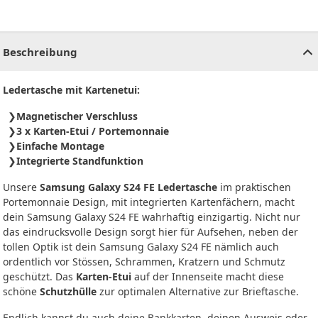
CHF
0.00
CHF
0.00
CHF
0.00
CHF
0.00
CHF
0.00
CH
Beschreibung
Ledertasche mit Kartenetui:
Magnetischer Verschluss
3 x Karten-Etui / Portemonnaie
Einfache Montage
Integrierte Standfunktion
Unsere
Samsung Galaxy S24 FE Ledertasche
im praktischen
Portemonnaie Design, mit integrierten Kartenfächern, macht
dein Samsung Galaxy S24 FE wahrhaftig einzigartig. Nicht nur
das eindrucksvolle Design sorgt hier für Aufsehen, neben der
tollen Optik ist dein Samsung Galaxy S24 FE nämlich auch
ordentlich vor Stössen, Schrammen, Kratzern und Schmutz
geschützt. Das
Karten-Etui
auf der Innenseite macht diese
schöne
Schutzhülle
zur optimalen Alternative zur Brieftasche.
Endlich kannst du auch deine Bankkarten, deinen Ausweis oder