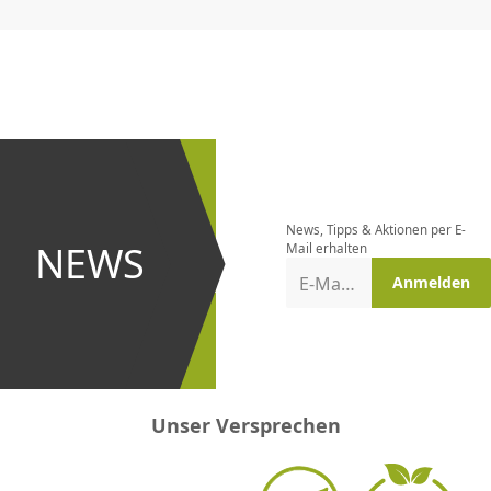
CHF
0.00
CHF
0.00
CHF
0.00
CHF
0.00
CHF
0.00
CH
Newsletter
bestellen
News, Tipps & Aktionen per E-
und bei
NEWS
Mail erhalten
Aktionen
E-Mail-Adresse
Anmelden
erster
sein!
Unser Versprechen