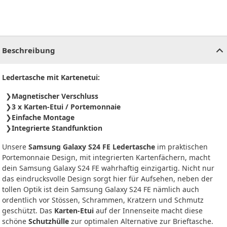
CHF
0.00
CHF
0.00
CHF
0.00
CHF
0.00
CHF
0.00
CH
Beschreibung
Ledertasche mit Kartenetui:
Magnetischer Verschluss
3 x Karten-Etui / Portemonnaie
Einfache Montage
Integrierte Standfunktion
Unsere
Samsung Galaxy S24 FE Ledertasche
im praktischen
Portemonnaie Design, mit integrierten Kartenfächern, macht
dein Samsung Galaxy S24 FE wahrhaftig einzigartig. Nicht nur
das eindrucksvolle Design sorgt hier für Aufsehen, neben der
tollen Optik ist dein Samsung Galaxy S24 FE nämlich auch
ordentlich vor Stössen, Schrammen, Kratzern und Schmutz
geschützt. Das
Karten-Etui
auf der Innenseite macht diese
schöne
Schutzhülle
zur optimalen Alternative zur Brieftasche.