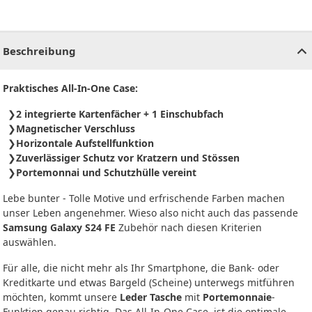
CHF
0.00
CHF
0.00
CHF
0.00
CHF
0.00
CHF
0.00
CH
Beschreibung
Praktisches All-In-One Case:
2 integrierte Kartenfächer + 1 Einschubfach
Magnetischer Verschluss
Horizontale Aufstellfunktion
Zuverlässiger Schutz vor Kratzern und Stössen
Portemonnai und Schutzhülle vereint
Lebe bunter - Tolle Motive und erfrischende Farben machen
unser Leben angenehmer. Wieso also nicht auch das passende
Samsung Galaxy S24 FE
Zubehör nach diesen Kriterien
auswählen.
Für alle, die nicht mehr als Ihr Smartphone, die Bank- oder
Kreditkarte und etwas Bargeld (Scheine) unterwegs mitführen
möchten, kommt unsere
Leder Tasche
mit
Portemonnaie
-
Funktion genau richtig. Das All-In-One Case, ist die optimale