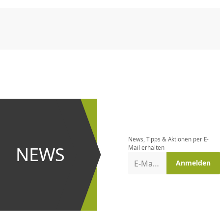
CHF
0.00
CHF
0.00
CHF
0.00
CHF
0.00
CHF
0.00
CH
Newsletter
bestellen
News, Tipps & Aktionen per E-
und bei
NEWS
Mail erhalten
Aktionen
E-Mail-Adresse
Anmelden
erster
sein!