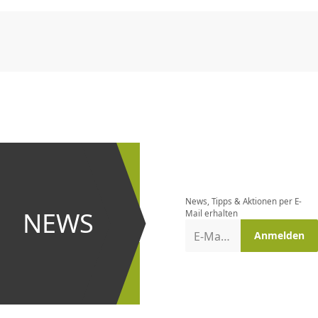
CHF
0.00
CHF
0.00
CHF
0.00
CHF
0.00
CHF
0.00
CH
Newsletter
bestellen
News, Tipps & Aktionen per E-
und bei
NEWS
Mail erhalten
Aktionen
E-Mail-Adresse
Anmelden
erster
sein!