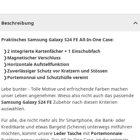
CHF
0.00
CHF
0.00
CHF
0.00
CHF
0.00
CHF
0.00
CH
Beschreibung
Praktisches
Samsung Galaxy S24 FE
All-In-One Case:
2 integrierte Kartenfächer + 1 Einschubfach
Magnetischer Verschluss
Horizontale Aufstellfunktion
Zuverlässiger Schutz vor Kratzern und Stössen
Portemonnai und Schutzhülle vereint
Lebe bunter - Tolle Motive und erfrischende Farben machen
unser Leben angenehmer. Wieso also nicht auch das passende
Samsung Galaxy S24 FE
Zubehör nach diesen Kriterien
auswählen.
Für alle, die nicht mehr als Ihr Smartphone, die Bank- oder
Kreditkarte und etwas Bargeld (Scheine) unterwegs mitführen
möchten, kommt unsere
Leder Tasche
mit
Portemonnaie
-
Funktion genau richtig. Das All-In-One Case, ist die optimale