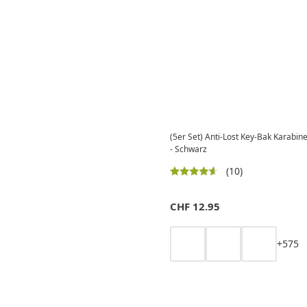
(5er Set) Anti-Lost Key-Bak Karabiner Haken
- Schwarz
(10)
CHF
12.95
+
5
7
5