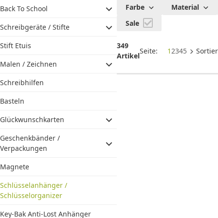
Schlüssel
Farbe
Material
Back To School
/
Sale
Schlüssel
Schreibgeräte / Stifte
349
Stift Etuis
Seite:
1
2
3
4
5
Sortie
Artikel
Malen / Zeichnen
Schreibhilfen
Basteln
Glückwunschkarten
Geschenkbänder /
Verpackungen
Magnete
Schlüsselanhänger /
Schlüsselorganizer
Key-Bak Anti-Lost Anhänger