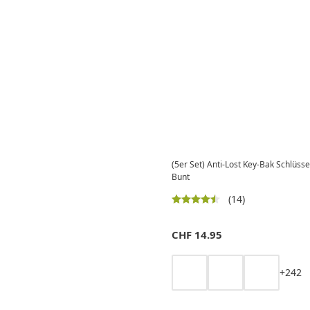
(5er Set) Anti-Lost Key-Bak Schlüsse
Bunt
(14)
CHF
14.95
+
2
4
2