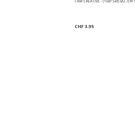
I AM CREATIVE - (10er Set) Ø2.7cm S
CHF
3.95