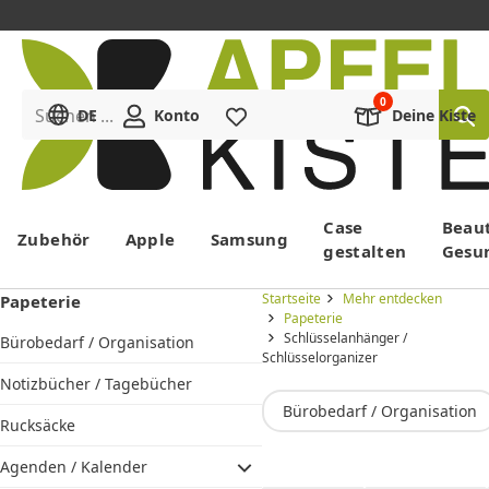
Suchen ...
DE
Konto
Merkliste
Deine Kiste
Menü
Case
Beau
Zubehör
Apple
Samsung
gestalten
Gesu
Startseite
Mehr entdecken
Papeterie
Papeterie
Schlüsselanhänger /
Bürobedarf / Organisation
Schlüsselorganizer
Notizbücher / Tagebücher
Bürobedarf / Organisation
Rucksäcke
Agenden / Kalender