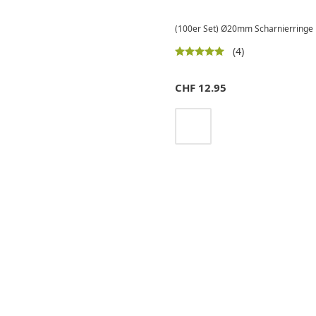
(100er Set) Ø20mm Scharnierringe Me
(4)
CHF
12.95