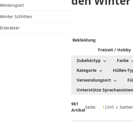
den Winter
Wintersport
Winter Schlitten
Eiskratzer
Bekleidung
Freizeit / Hobby
Zubehörtyp
Farbe
Kategorie
Hüllen-Ty
Verwendungsort
Fü
Unterstütze Sprachassiste
961
Seite:
1
2
3
4
5
Sortie
Artikel