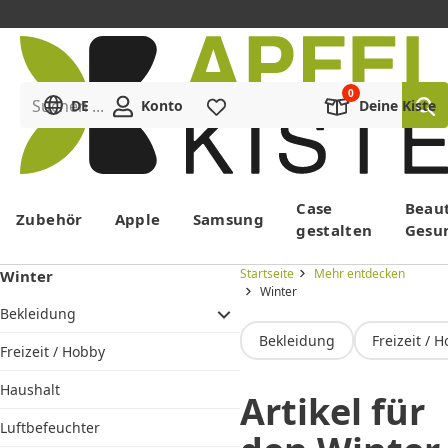
Suchen ...
DE
Konto
Merkliste
Deine Kiste
Menü
Case
Beau
Zubehör
Apple
Samsung
gestalten
Gesu
Startseite
Mehr entdecken
Winter
Winter
Bekleidung
Bekleidung
Freizeit / 
Freizeit / Hobby
Haushalt
Artikel für
Luftbefeuchter