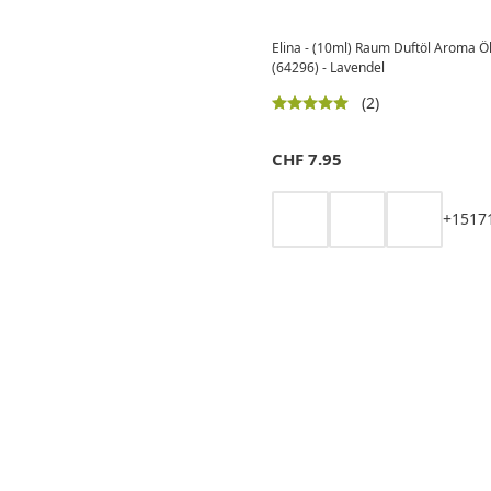
Elina - (10ml) Raum Duftöl Aroma Öl
(64296) - Lavendel
(2)
CHF
7.95
+
15
17