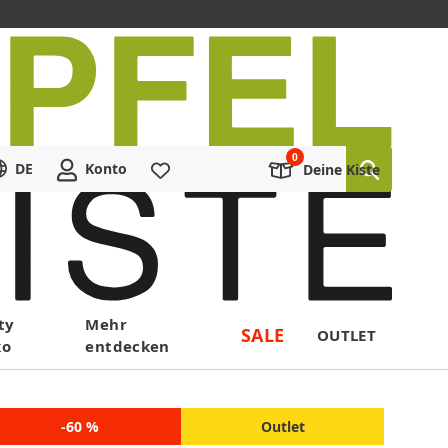
DE
Konto
Merkliste
Deine Kiste
ty
Mehr
SALE
OUTLET
ko
entdecken
-60 %
Outlet