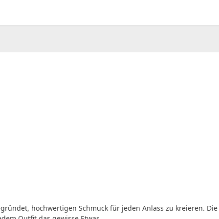
00
CHF
0.00
gründet, hochwertigen Schmuck für jeden Anlass zu kreieren. Die 
jedem Outfit das gewisse Etwas.