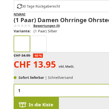
30 Tage Rückgaberecht
NIVANI
(1 Paar) Damen Ohrringe Ohrstecke
Bewertungen
(0)
Variante:
(1 Paar) Silber
CHF
34.95
-60 %
CHF
13.95
inkl. MwSt.
Sofort lieferbar
| Schnellversand
In die Kiste