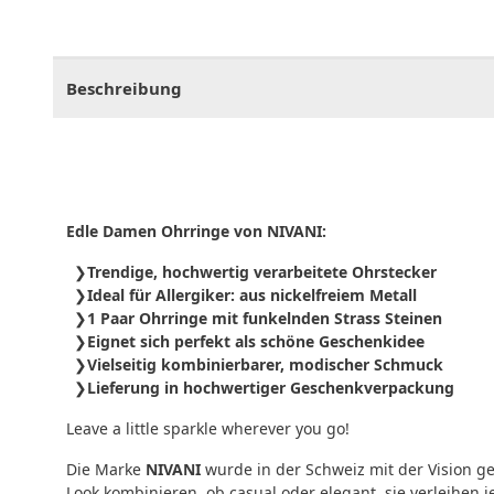
CHF
0.00
CHF
0.00
CHF
0.00
CHF
0.00
CHF
0.
Beschreibung
Edle Damen Ohrringe von NIVANI:
Trendige, hochwertig verarbeitete Ohrstecker
Ideal für Allergiker: aus nickelfreiem Metall
1 Paar Ohrringe mit funkelnden Strass Steinen
Eignet sich perfekt als schöne Geschenkidee
Vielseitig kombinierbarer, modischer Schmuck
Lieferung in hochwertiger Geschenkverpackung
Leave a little sparkle wherever you go!
Die Marke
NIVANI
wurde in der Schweiz mit der Vision ge
Look kombinieren, ob casual oder elegant, sie verleihen 