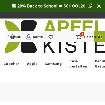
🎒 20% Back to School ➡️
SCHOOL20
Suchen ...
DE
Konto
Merkliste
Deine Kiste
Menü
Case
Beau
Zubehör
Apple
Samsung
gestalten
Gesu