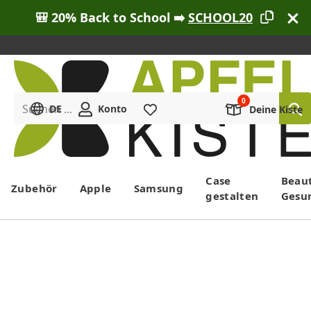
🎒 20% Back to School ➡️
SCHOOL20
Suchen ...
DE
Konto
Merkliste
Deine Kiste
Menü
Case
Beau
Zubehör
Apple
Samsung
gestalten
Gesu