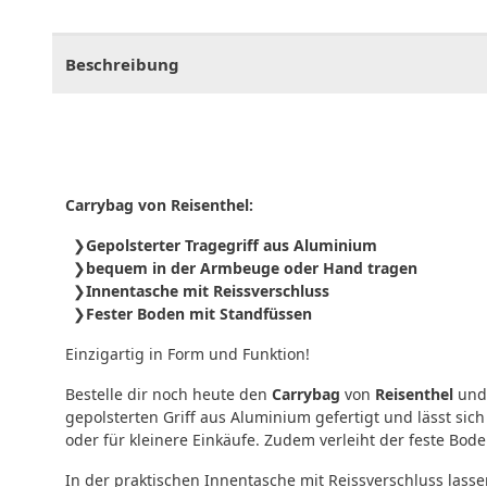
CHF
0.00
CHF
0.00
CHF
0.00
CHF
0.00
CHF
0.
Beschreibung
Carrybag von Reisenthel:
Gepolsterter Tragegriff aus Aluminium
bequem in der Armbeuge oder Hand tragen
Innentasche mit Reissverschluss
Fester Boden mit Standfüssen
Einzigartig in Form und Funktion!
Bestelle dir noch heute den
Carrybag
von
Reisenthel
und 
gepolsterten Griff aus Aluminium gefertigt und lässt s
oder für kleinere Einkäufe. Zudem verleiht der feste Bod
In der praktischen Innentasche mit Reissverschluss lass