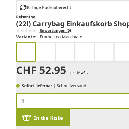
30 Tage Rückgaberecht
Reisenthel
(22l) Carrybag Einkaufskorb Sho
Bewertungen
(0)
Variante:
Frame Leo Macchiato
CHF
52.95
inkl. MwSt.
Sofort lieferbar
| Schnellversand
In die Kiste