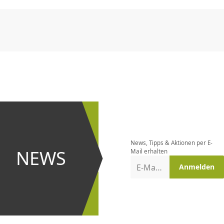
CHF
0.00
CHF
0.00
CHF
0.00
CHF
0.00
CHF
0.00
CH
Newsletter
bestellen
News, Tipps & Aktionen per E-
und bei
NEWS
Mail erhalten
Aktionen
E-Mail-Adresse
Anmelden
erster
sein!