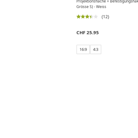
Projektionsfläche + Befestigungsha
Grösse S) - Weiss
(12)
CHF
25.95
16:9
4:3