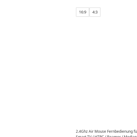
16:9
4:3
2.4Ghz Air Mouse Fernbedienung für
Smart TV / HTPC / Beamer / Mediapl