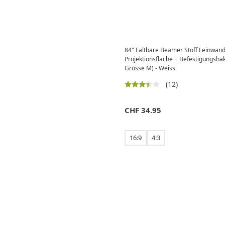
84" Faltbare Beamer Stoff Leinwan
Projektionsfläche + Befestigungsh
Grösse M) - Weiss
(12)
CHF
34.95
16:9
4:3