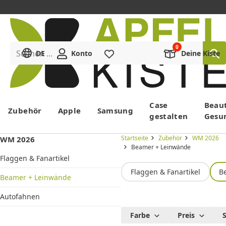
Suchen ...
DE
Konto
Merkliste
Deine Kiste
Menü
Case
Beau
Zubehör
Apple
Samsung
gestalten
Gesu
Startseite
Zubehör
WM 2026
WM 2026
Beamer + Leinwände
Flaggen & Fanartikel
Flaggen & Fanartikel
B
Beamer + Leinwände
Autofahnen
Beamer +
Farbe
Preis