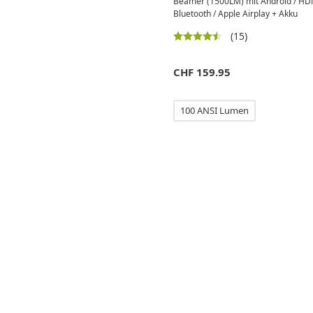
Beamer (1500LM) mit Android / HDMI
Bluetooth / Apple Airplay + Akku
(15)
CHF
159.95
100 ANSI Lumen