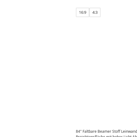
16:9
4:3
84" Faltbare Beamer Stoff Leinwan
Projektionsfläche mit hoher Licht A