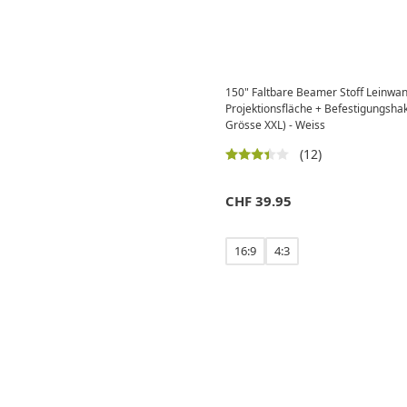
150" Faltbare Beamer Stoff Leinwa
Projektionsfläche + Befestigungsh
Grösse XXL) - Weiss
(12)
CHF
39.95
16:9
4:3