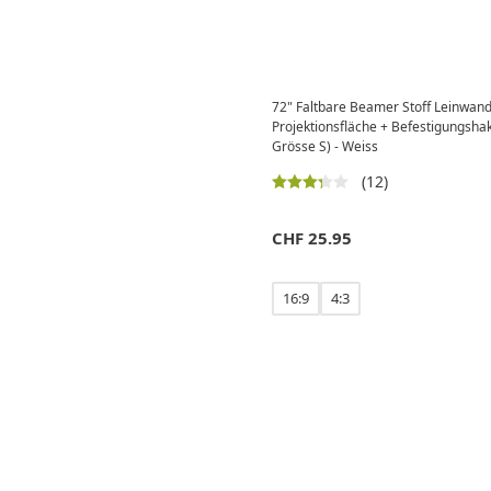
72" Faltbare Beamer Stoff Leinwan
Projektionsfläche + Befestigungsh
Grösse S) - Weiss
(12)
CHF
25.95
16:9
4:3