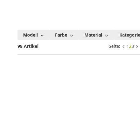
Fussball
Modell
Farbe
Material
Kategori
Handyhüllen
98 Artikel
Seite:
1
2
3