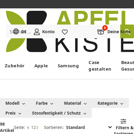
Suchen ...
DE
Konto
Merkliste
Deine Kiste
Menü
Case
Beau
Zubehör
Apple
Samsung
gestalten
Gesu
Fussball
Modell
Farbe
Material
Kategorie
Handyhüllen
Preis
Stossfestigkeit / Schutz
98
Seite:
1
2
3
Sortieren:
Filtern &
Artikel
Sortieren