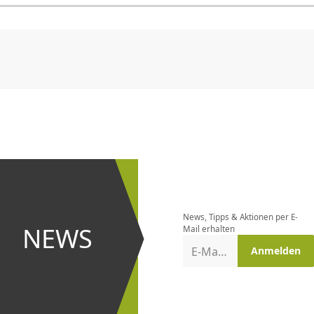
CHF
0.00
CHF
0.00
CHF
0.00
CHF
0.00
CHF
0.00
CH
Newsletter
bestellen
News, Tipps & Aktionen per E-
und bei
NEWS
Mail erhalten
Aktionen
E-Mail-Adresse
Anmelden
erster
sein!