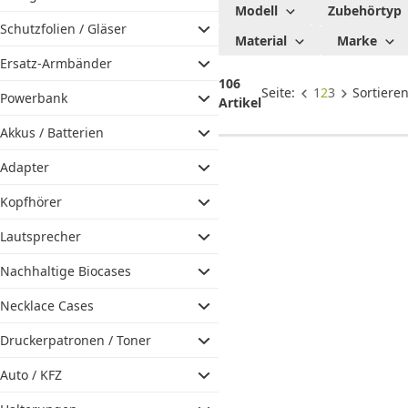
Touchpens
Modell
Zubehörtyp
für
Schutzfolien / Gläser
Material
Marke
Smartphone
Ersatz-Armbänder
& Tablet
106
Seite:
1
2
3
Sortiere
Powerbank
Artikel
Akkus / Batterien
Adapter
Kopfhörer
Lautsprecher
Nachhaltige Biocases
Necklace Cases
Druckerpatronen / Toner
Auto / KFZ