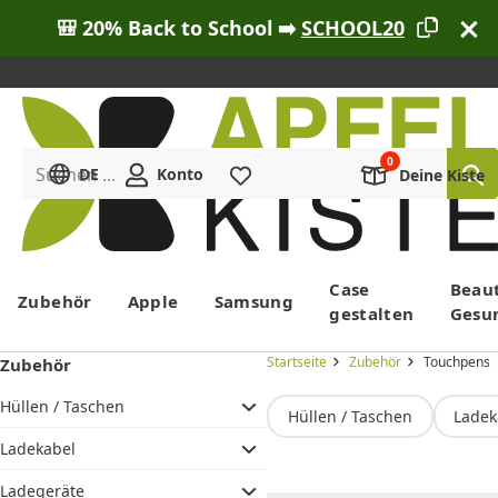
🎒 20% Back to School ➡️
SCHOOL20
Suchen ...
DE
Konto
Merkliste
Deine Kiste
Menü
Case
Beau
Zubehör
Apple
Samsung
gestalten
Gesu
Startseite
Zubehör
Touchpens
Zubehör
Hüllen / Taschen
Hüllen / Taschen
Ladek
Ladekabel
Ladegeräte