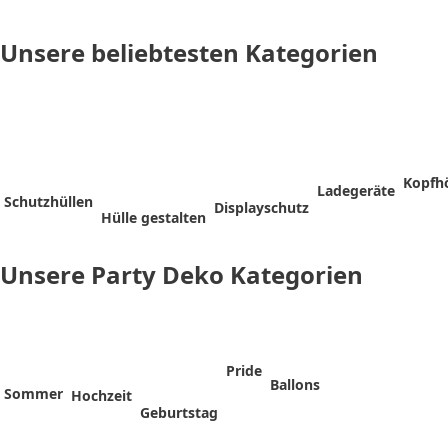
Passgenauer
Ventilatoren
Lichterketten
Handheld
Magnet
Flaschen
Shiba
Reisekoffer
Apple
Thermobecher
Tragbarer
Wallet
Ladegeräte
Ersatz
Silikon
Beauty
Kameraschutz
zur
Neuheiten
Spielekonsole
Powerbank
Abdeckungen
Inu
Neuheiten
Watch
& Zubehör
Luftkühler
Tracker
& Zubehör
Mikrofaserpads
Hanteln
Neuheiten
Unsere beliebtesten Kategorien
Abkühlung
3D
Powerbank
Sticker
Kopfh
Ladegeräte
Schutzhüllen
Displayschutz
Hülle gestalten
Unsere Party Deko Kategorien
Pride
Ballons
Sommer
Hochzeit
Geburtstag