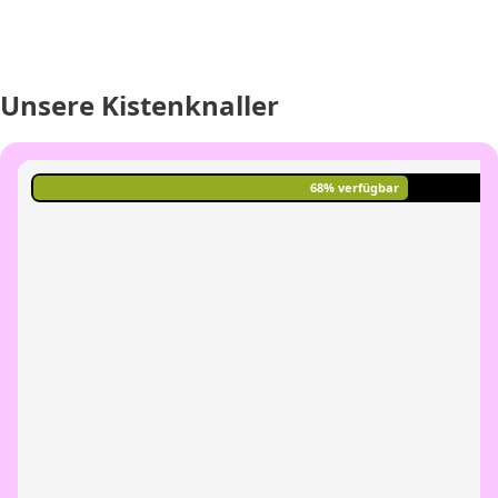
CHF
0.00
CHF
0.00
CHF
0.00
CHF
0.00
CHF
0.00
CH
Unsere Kistenknaller
68% verfügbar