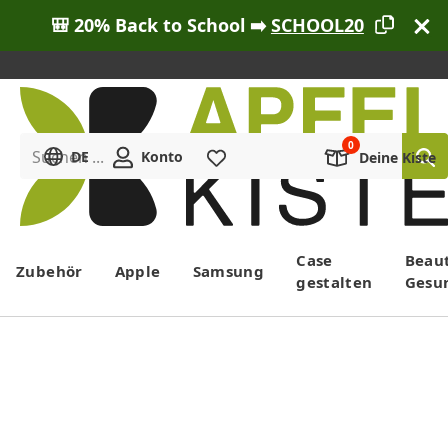
🎒 20% Back to School ➡️
SCHOOL20
Suchen ...
DE
Konto
Merkliste
Deine Kiste
Menü
Case
Beau
Zubehör
Apple
Samsung
gestalten
Gesu