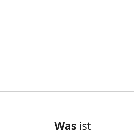
Datenschutzvorfall
Frühjahr 2024
Apfelkiste informiert
Apfelkiste informiert
Was
ist