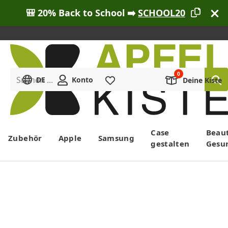
🎒 20% Back to School ➡️
SCHOOL20
Suchen ...
DE
Konto
Merkliste
Deine Kiste
Menü
Case
Beau
Zubehör
Apple
Samsung
gestalten
Gesu