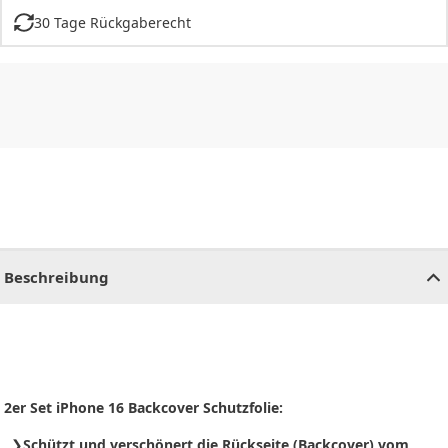
30 Tage Rückgaberecht
CHF
0.00
CHF
0.00
CHF
0.00
CHF
0.00
CHF
0.00
CH
Beschreibung
2er Set iPhone 16 Backcover Schutzfolie:
Schützt und verschönert die Rückseite (Backcover) vom