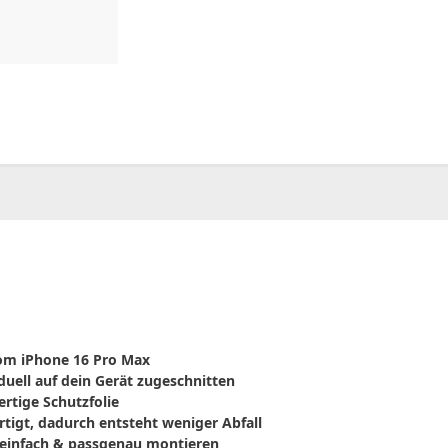
00
CHF
0.00
vom iPhone 16 Pro Max
duell auf dein Gerät zugeschnitten
rtige Schutzfolie
rtigt, dadurch entsteht weniger Abfall
einfach & passgenau montieren