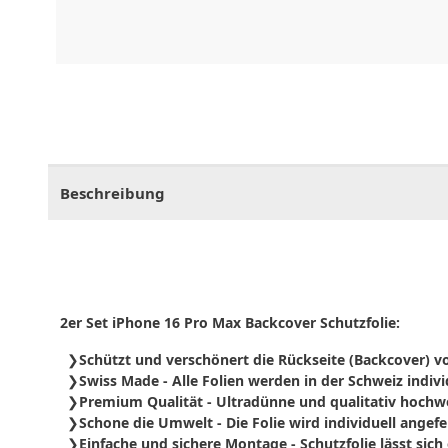
CHF
0.00
CHF
0.00
CHF
0.00
CHF
0.00
CHF
0.
Beschreibung
2er Set iPhone 16 Pro Max Backcover Schutzfolie:
Schützt und verschönert die Rückseite (Backcover) 
Swiss Made - Alle Folien werden in der Schweiz indivi
Premium Qualität - Ultradünne und qualitativ hochwe
Schone die Umwelt - Die Folie wird individuell angefe
Einfache und sichere Montage - Schutzfolie
lässt sich