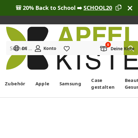
🎒 20% Back to School ➡️
SCHOOL20
Suchen ...
DE
Konto
Merkliste
Deine Kiste
Menü
Case
Beau
Zubehör
Apple
Samsung
gestalten
Gesu