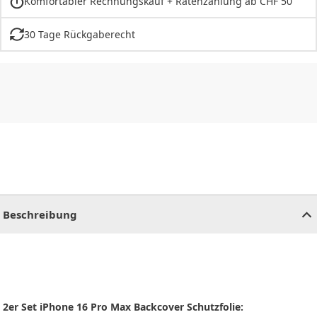
Komfortabler Rechnungskauf + Ratenzahlung ab CHF 50
30 Tage Rückgaberecht
CHF
0.00
CHF
0.00
CHF
0.00
CHF
0.00
CHF
0.00
CH
Beschreibung
2er Set iPhone 16 Pro Max Backcover Schutzfolie: