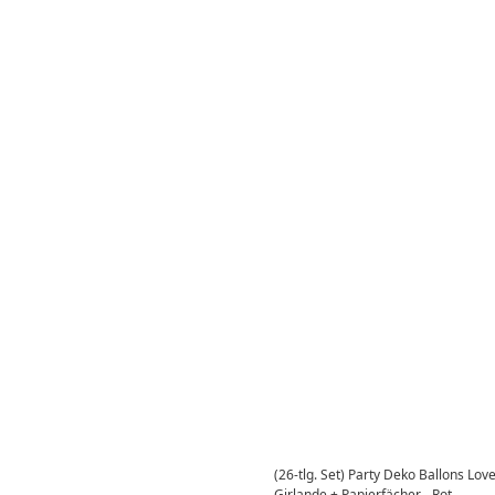
(26-tlg. Set) Party Deko Ballons Love
Girlande + Papierfächer - Rot