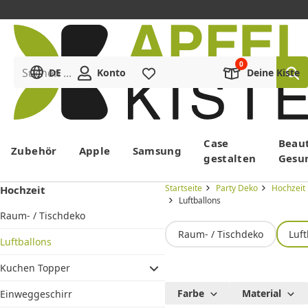
Suchen ...
DE
Konto
Merkliste
Deine Kiste
Menü
Case
Beau
Zubehör
Apple
Samsung
gestalten
Gesu
Startseite
Party Deko
Hochzeit
Hochzeit
Luftballons
Raum- / Tischdeko
Raum- / Tischdeko
Luft
Luftballons
Kuchen Topper
Ballons fü
Farbe
Material
Einweggeschirr