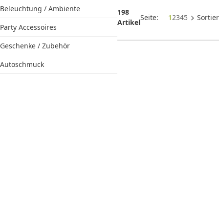
Hochzeite
Beleuchtung / Ambiente
198
Seite:
1
2
3
4
5
Sortie
Artikel
Party Accessoires
Geschenke / Zubehör
Autoschmuck