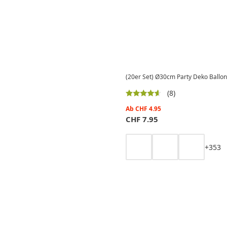
(20er Set) Ø30cm Party Deko Ballons
(8)
Ab
CHF
4.95
CHF
7.95
+
3
5
3