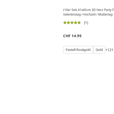
(10er Set) 41x45cm 3D Herz Party Fo
Valentinstag / Hochzeit / Muttertag 
(1)
CHF
14.95
Pastell Roségold
Gold
+
1
2
1