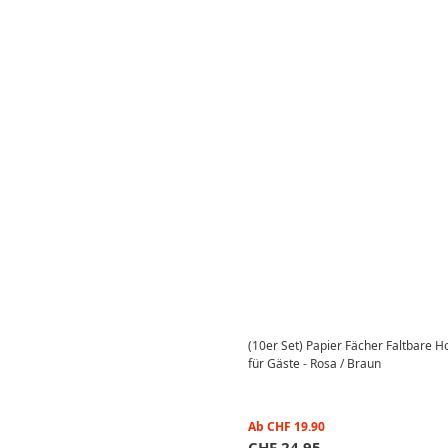
(10er Set) Papier Fächer Faltbare 
für Gäste - Rosa / Braun
Ab
CHF
19.90
CHF
24.95