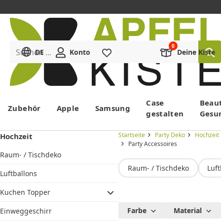
Suchen ...
DE
Konto
Merkliste
Deine Kiste
Menü
Case
Beau
Zubehör
Apple
Samsung
gestalten
Gesu
Startseite
Party Deko
Hochzeit
Hochzeit
Party Accessoires
Raum- / Tischdeko
Raum- / Tischdeko
Luft
Luftballons
Kuchen Topper
Party
Farbe
Material
Einweggeschirr