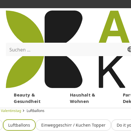
Suchen ...
Menü
Beauty &
Haushalt &
Par
Gesundheit
Wohnen
De
Valentinstag
Luftballons
Luftballons
Einweggeschirr / Kuchen Topper
Do it y