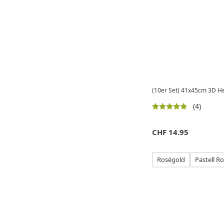
(10er Set) 41x45cm 3D Herz
(4)
CHF
14.95
Roségold
Pastell R