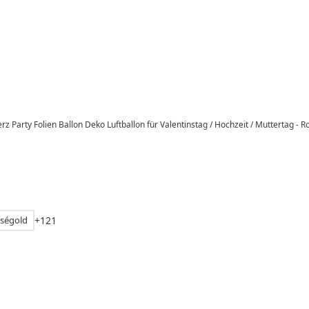
 Party Folien Ballon Deko Luftballon für Valentinstag / Hochzeit / Muttertag - R
oségold
+
1
2
1