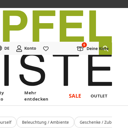
DE
Konto
Merkliste
Deine Kiste
ty
Mehr
SALE
OUTLET
ko
entdecken
ourself
Beleuchtung / Ambiente
Geschenke / Zubehör