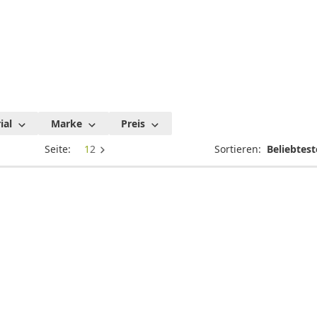
instag
ial
Marke
Preis
allons
Seite:
1
2
Sortieren: