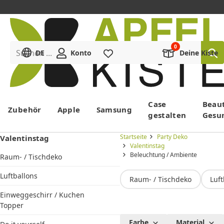
Suchen ...
DE
Konto
Merkliste
Deine Kiste
Menü
Case
Beau
Zubehör
Apple
Samsung
gestalten
Gesu
Startseite
Party Deko
Valentinstag
Valentinstag
Beleuchtung / Ambiente
Raum- / Tischdeko
Luftballons
Raum- / Tischdeko
Luft
Einweggeschirr / Kuchen
Topper
Valentins
Farbe
Material