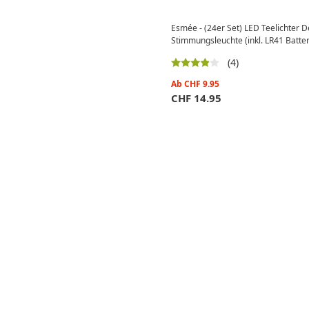
Esmée - (24er Set) LED Teelichter
Stimmungsleuchte (inkl. LR41 Batte
(4)
Ab
CHF
9.95
CHF
14.95