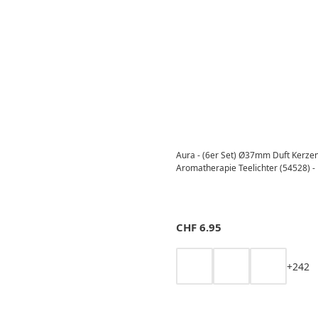
Aura - (6er Set) Ø37mm Duft Kerze
Aromatherapie Teelichter (54528) 
CHF
6.95
+
2
4
2