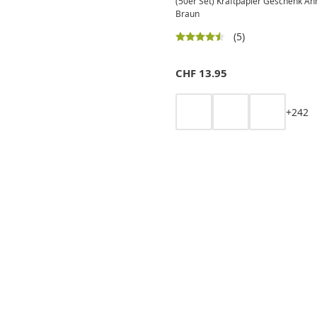
(50er Set) Kraftpapier Geschenk An
Braun
(5)
CHF
13.95
+
2
4
2