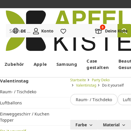
Suchen ...
DE
Konto
Merkliste
Deine Kiste
Menü
Case
Beau
Zubehör
Apple
Samsung
gestalten
Gesu
Startseite
Party Deko
Valentinstag
Valentinstag
Do it yourself
Raum- / Tischdeko
Raum- / Tischdeko
Luft
Luftballons
Einweggeschirr / Kuchen
Topper
Bastel
Farbe
Material