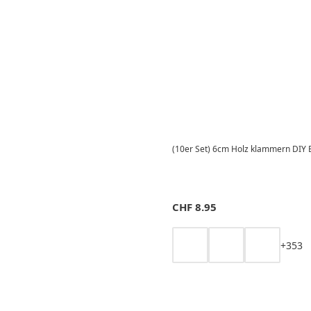
(10er Set) 6cm Holz klammern DIY
CHF
8.95
+
3
5
3