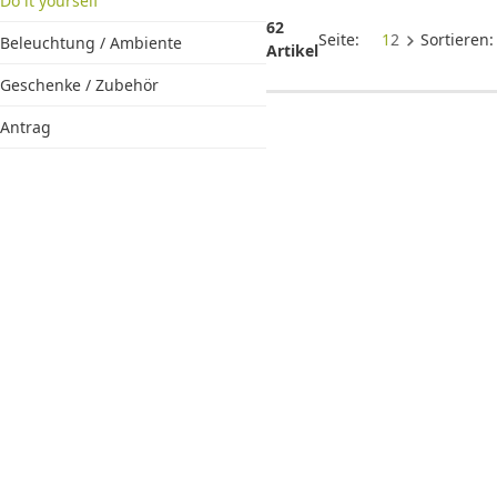
Zubehör für
Do it yourself
Valentins
62
Seite:
1
2
Sortieren
Beleuchtung / Ambiente
Geschenke
Artikel
Geschenke / Zubehör
Antrag