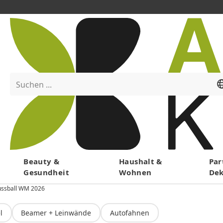
Suchen ...
Menü
Beauty &
Haushalt &
Par
Gesundheit
Wohnen
De
ussball WM 2026
l
Beamer + Leinwände
Autofahnen