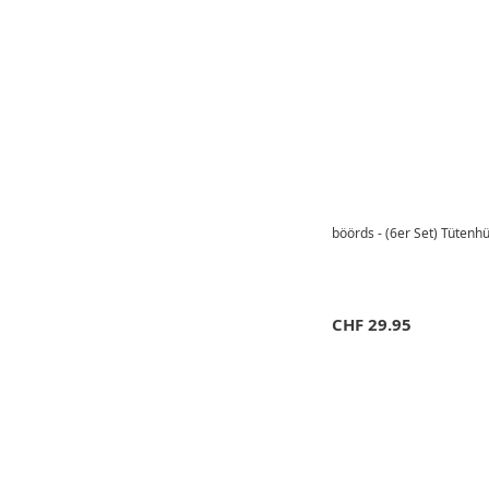
böörds - (6er Set) Tütenh
CHF
29.95