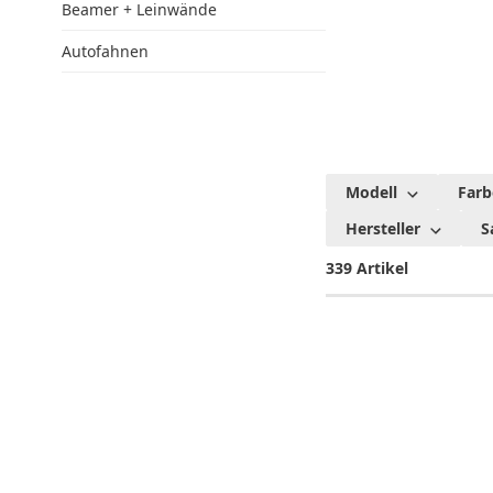
Beamer + Leinwände
Autofahnen
F
Modell
Farb
F
Hersteller
S
339 Artikel