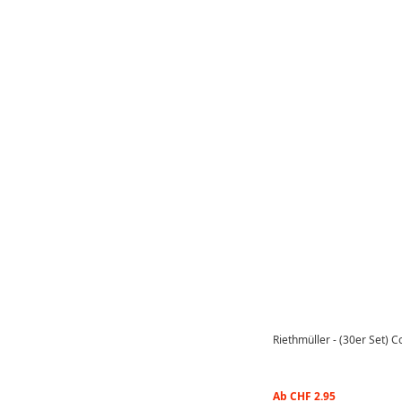
Riethmüller - (30er Set) 
Ab
CHF
2.95