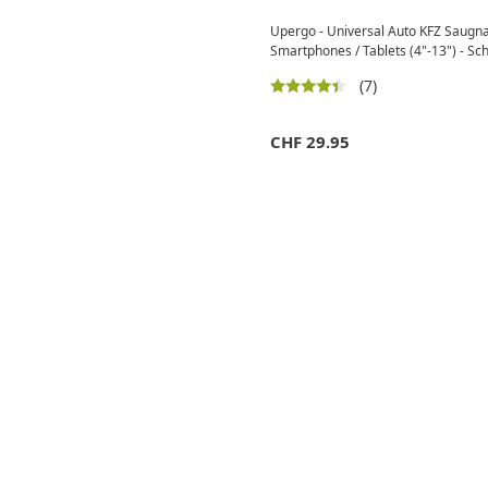
Upergo - Universal Auto KFZ Saugna
Smartphones / Tablets (4"-13") - Sc
(7)
CHF
29.95