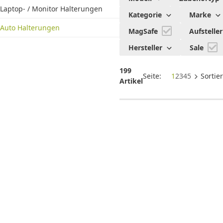
Halterungen
Laptop- / Monitor Halterungen
Kategorie
Marke
Auto Halterungen
MagSafe
Aufstelle
Hersteller
Sale
199
Seite:
1
2
3
4
5
Sortie
Artikel