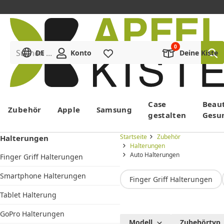
Suchen ...
DE
Konto
Merkliste
Deine Kiste
Menü
Case
Beau
Zubehör
Apple
Samsung
gestalten
Gesu
Startseite
Zubehör
Halterungen
Halterungen
Auto Halterungen
Finger Griff Halterungen
Smartphone Halterungen
Finger Griff Halterungen
Tablet Halterung
GoPro Halterungen
Auto
Modell
Zubehörtyp