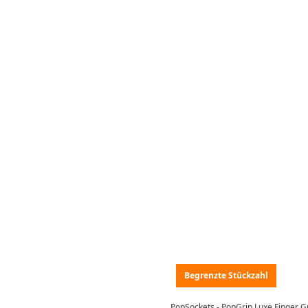
Begrenzte Stückzahl
PopSockets - PopGrip Luxe Finger Gr