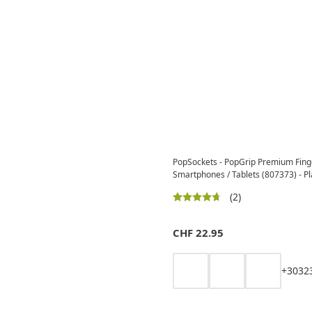
PopSockets - PopGrip Premium Finge
Smartphones / Tablets (807373) - Pl
(2)
CHF
22.95
+
30
32