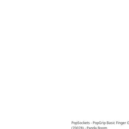
PopSockets - PopGrip Basic Finger G
(70078) - Panda Boom