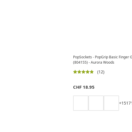
PopSockets - PopGrip Basic Finger G
(804155) - Aurora Woods
(12)
CHF
18.95
+
15
17