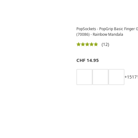
PopSockets - PopGrip Basic Finger G
(70086) - Rainbow Mandala
(12)
CHF
14.95
+
15
17