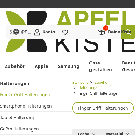
Suchen ...
DE
Konto
Merkliste
Deine Kiste
Menü
Case
Beau
Zubehör
Apple
Samsung
gestalten
Gesu
Startseite
Zubehör
Halterungen
Halterungen
Finger Griff Halterungen
Finger Griff Halterungen
Smartphone Halterungen
Finger Griff Halterungen
Tablet Halterung
GoPro Halterungen
Finger Griff
Farbe
Material