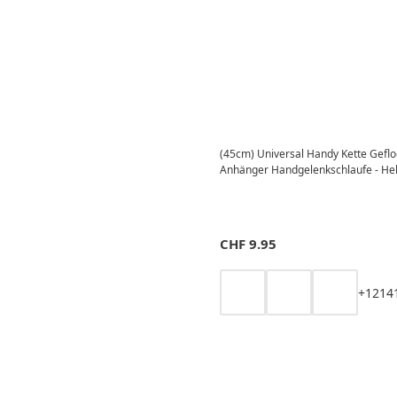
(45cm) Universal Handy Kette Gef
Anhänger Handgelenkschlaufe - Hel
CHF
9.95
+
12
14