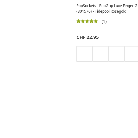
PopSockets - PopGrip Luxe Finger Gr
(801570) - Tidepool Roségold
(1)
CHF
22.95