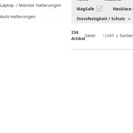
Halterungen
Laptop- / Monitor Halterungen
MagSafe
Necklace
Auto Halterungen
Stossfestigkeit / Schutz
234
Seite:
1
2
3
4
5
Sortie
Artikel