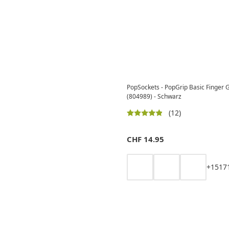
PopSockets - PopGrip Basic Finger G
(804989) - Schwarz
(12)
CHF
14.95
+
15
17