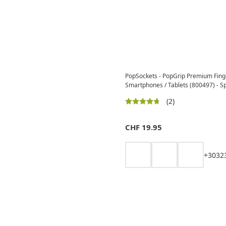
PopSockets - PopGrip Premium Finge
Smartphones / Tablets (800497) - S
(2)
CHF
19.95
+
30
32