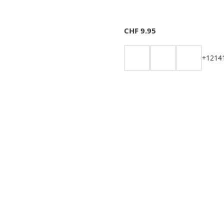
CHF
9.95
+
12
14