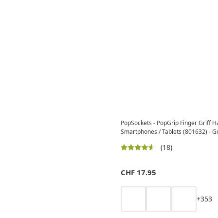
PopSockets - PopGrip Finger Griff H
Smartphones / Tablets (801632) - G
(18)
CHF
17.95
+
3
5
3