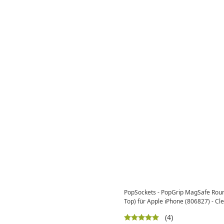
PopSockets - PopGrip MagSafe Roun
Top) für Apple iPhone (806827) - Cl
(4)