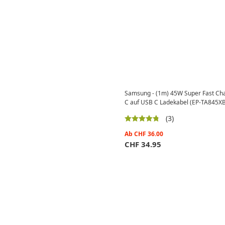
Samsung - (1m) 45W Super Fast Cha
C auf USB C Ladekabel (EP-TA845
(3)
Ab
CHF
36.00
CHF
34.95