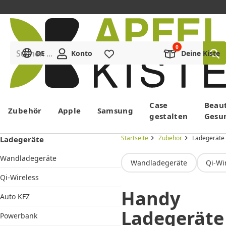
Suchen ...
DE
Konto
Merkliste
Deine Kiste
Menü
Case
Beau
Zubehör
Apple
Samsung
gestalten
Gesu
Startseite
Zubehör
Ladegeräte
Ladegeräte
Wandladegeräte
Wandladegeräte
Qi-Wi
Qi-Wireless
Handy
Auto KFZ
Ladegeräte
Powerbank