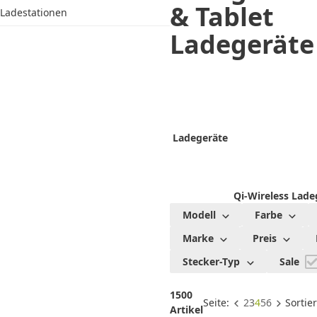
& Tablet
Ladestationen
Ladegeräte
Ladegeräte
Qi-Wireless Lade
Modell
Farbe
Marke
Preis
Stecker-Typ
Sale
1500
Seite:
2
3
4
5
6
Sortie
Artikel