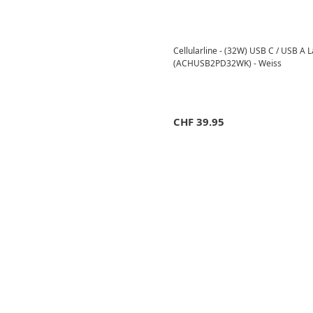
Cellularline - (32W) USB C / USB A 
(ACHUSB2PD32WK) - Weiss
CHF
39.95