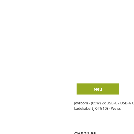
Neu
Joyroom - (65W) 2x USB-C / USB-A G
Ladekabel (JR-TG10) - Weiss
CHF
21.95