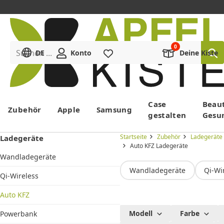
Suchen ...
DE
Konto
Merkliste
Deine Kiste
Menü
Case
Beau
Zubehör
Apple
Samsung
gestalten
Gesu
Startseite
Zubehör
Ladegeräte
Ladegeräte
Auto KFZ Ladegeräte
Wandladegeräte
Wandladegeräte
Qi-Wi
Qi-Wireless
Auto KFZ
Handy
Modell
Farbe
Powerbank