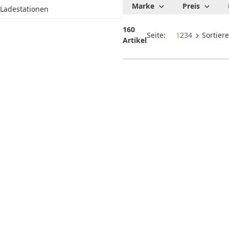
Ladegerät
Marke
Preis
Ladestationen
Auto USB &
Wireless
160
Seite:
1
2
3
4
Sortier
Charger
Artikel