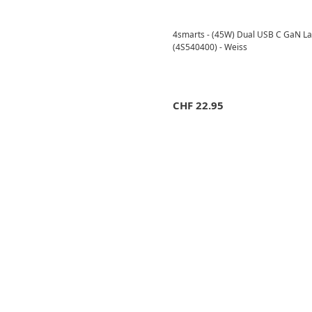
4smarts - (45W) Dual USB C GaN La
(4S540400) - Weiss
CHF
22.95