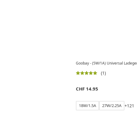
Goobay - (5W/1A) Universal Ladeger
(1)
CHF
14.95
18W/1.5A
27W/2.25A
+
1
2
1