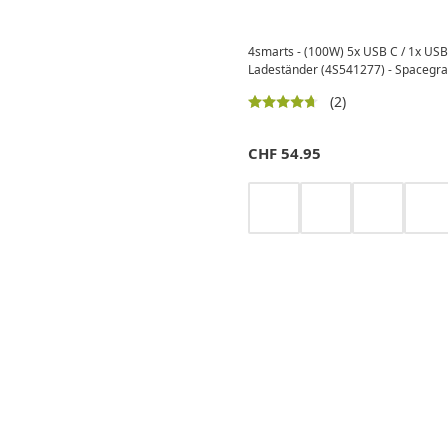
4smarts - (100W) 5x USB C / 1x USB
Ladeständer (4S541277) - Spacegr
(2)
CHF
54.95