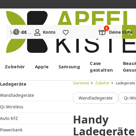
Suchen ...
DE
Konto
Merkliste
Deine Kiste
Menü
Case
Beau
Zubehör
Apple
Samsung
gestalten
Gesu
Startseite
Zubehör
Ladegeräte
Ladegeräte
Wandladegeräte
Wandladegeräte
Qi-Wi
Qi-Wireless
Handy
Auto KFZ
Ladegeräte
Powerbank