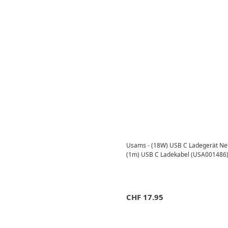
Usams - (18W) USB C Ladegerät Netz
(1m) USB C Ladekabel (USA001486)
CHF
17.95