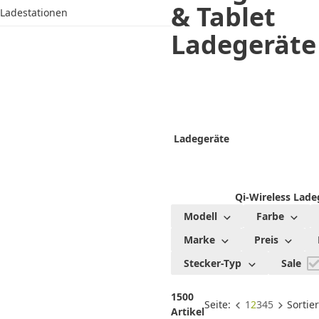
& Tablet
Ladestationen
Ladegeräte
Ladegeräte
Qi-Wireless Lade
Modell
Farbe
Marke
Preis
Stecker-Typ
Sale
1500
Seite:
1
2
3
4
5
Sortie
Artikel