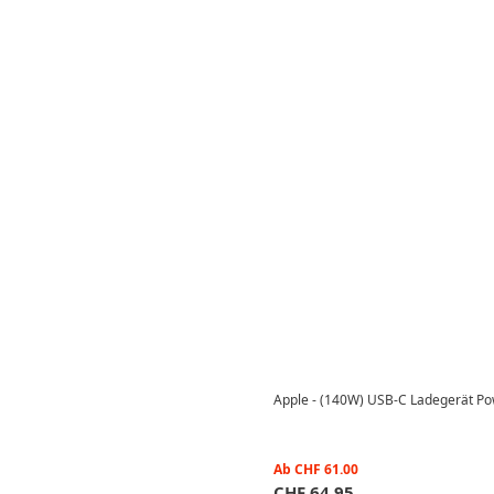
Apple - (140W) USB-C Ladegerät P
Ab
CHF
61.00
CHF
64.95