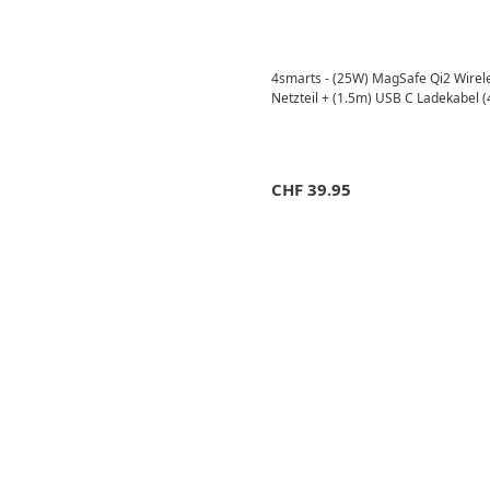
4smarts - (25W) MagSafe Qi2 Wirel
Netzteil + (1.5m) USB C Ladekabel 
CHF
39.95