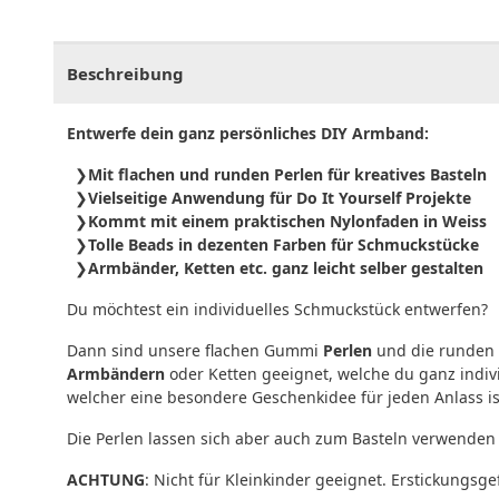
CHF
0.00
CHF
0.00
CHF
0.00
CHF
0.00
CHF
0.
Beschreibung
Entwerfe dein ganz persönliches DIY Armband:
Mit flachen und runden Perlen für kreatives Basteln
Vielseitige Anwendung für Do It Yourself Projekte
Kommt mit einem praktischen Nylonfaden in Weiss
Tolle Beads in dezenten Farben für Schmuckstücke
Armbänder, Ketten etc. ganz leicht selber gestalten
Du möchtest ein individuelles Schmuckstück entwerfen?
Dann sind unsere flachen Gummi
Perlen
und die runden Z
Armbändern
oder Ketten geeignet, welche du ganz indivi
welcher eine besondere Geschenkidee für jeden Anlass is
Die Perlen lassen sich aber auch zum Basteln verwenden
ACHTUNG
: Nicht für Kleinkinder geeignet. Erstickungsge