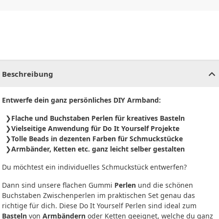
CHF
0.00
CHF
0.00
CHF
0.00
CHF
0.00
CHF
0.00
CH
Beschreibung
Entwerfe dein ganz persönliches DIY Armband:
Flache und Buchstaben Perlen für kreatives Basteln
Vielseitige Anwendung für Do It Yourself Projekte
Tolle Beads in dezenten Farben für Schmuckstücke
Armbänder, Ketten etc. ganz leicht selber gestalten
Du möchtest ein individuelles Schmuckstück entwerfen?
Dann sind unsere flachen Gummi
Perlen
und die schönen
Buchstaben Zwischenperlen im praktischen Set genau das
richtige für dich. Diese Do It Yourself Perlen sind ideal zum
Basteln
von
Armbändern
oder Ketten geeignet, welche du ganz