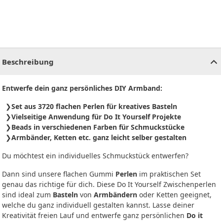
CHF
0.00
CHF
0.00
CHF
0.00
CHF
0.00
CHF
0.00
CH
Beschreibung
Entwerfe dein ganz persönliches DIY Armband:
Set aus 3720 flachen Perlen für kreatives Basteln
Vielseitige Anwendung für Do It Yourself Projekte
Beads in verschiedenen Farben für Schmuckstücke
Armbänder, Ketten etc. ganz leicht selber gestalten
Du möchtest ein individuelles Schmuckstück entwerfen?
Dann sind unsere flachen Gummi
Perlen
im praktischen Set
genau das richtige für dich. Diese Do It Yourself Zwischenperlen
sind ideal zum
Basteln
von
Armbändern
oder Ketten geeignet,
welche du ganz individuell gestalten kannst. Lasse deiner
Kreativität freien Lauf und entwerfe ganz persönlichen
Do it