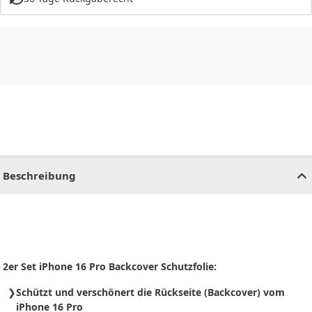
CHF
0.00
CHF
0.00
CHF
0.00
CHF
0.00
CHF
0.00
CH
Beschreibung
2er Set iPhone 16 Pro Backcover Schutzfolie:
Schützt und verschönert die Rückseite (Backcover) vom
iPhone 16 Pro